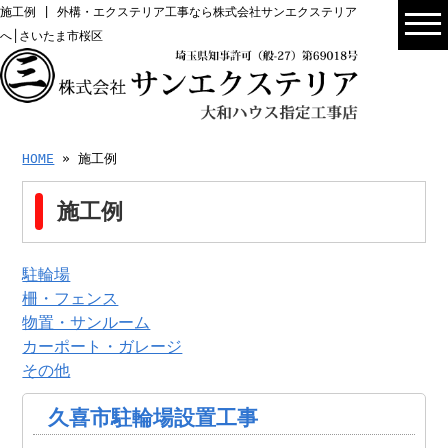
施工例 | 外構・エクステリア工事なら株式会社サンエクステリア
へ│さいたま市桜区
HOME
» 施工例
施工例
駐輪場
柵・フェンス
物置・サンルーム
カーポート・ガレージ
その他
久喜市駐輪場設置工事